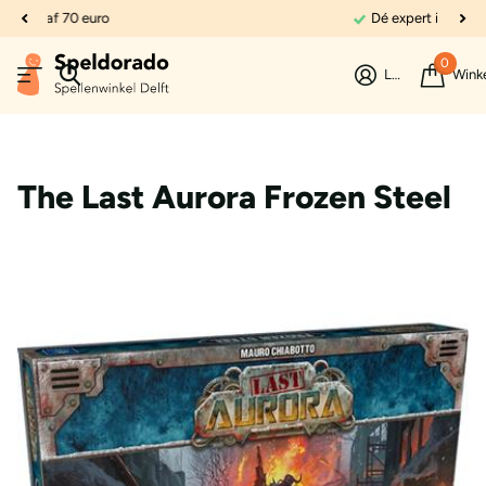
Dé expert in spellen
0
Login
Wink
The Last Aurora Frozen Steel