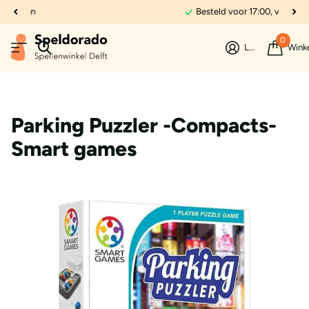
Besteld voor 17:00, vandaag verzonden
0
Login
Wink
Parking Puzzler -Compacts-
Smart games