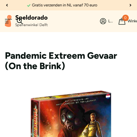
Dé expert in spellen
0
Login
Wink
Pandemic Extreem Gevaar
(On the Brink)