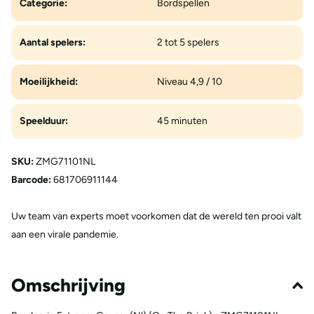
Categorie:
Bordspellen
Aantal spelers:
2 tot 5 spelers
Moeilijkheid:
Niveau 4,9 / 10
Speelduur:
45 minuten
SKU:
ZMG71101NL
Barcode:
681706911144
Uw team van experts moet voorkomen dat de wereld ten prooi valt
aan een virale pandemie.
Omschrijving